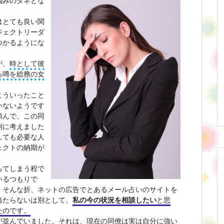
悩みのタネとな
はとても良い関
ジェクトリーダ
つかるようにな
が、
時として彼
る噂を総務の女
こういったこと
いないようです
頼んで、この同
剣に考えました
しても必要な人
ェクトの納期が
ちてしまう程で
いるつもりで
。そんな折、ネットの広告でとあるメール占いのサイトを
当たらないは別として、
私の今の状況を相談したい
と思
たのです。
が並んでいました。それは、現在の同僚は実は自分に強い