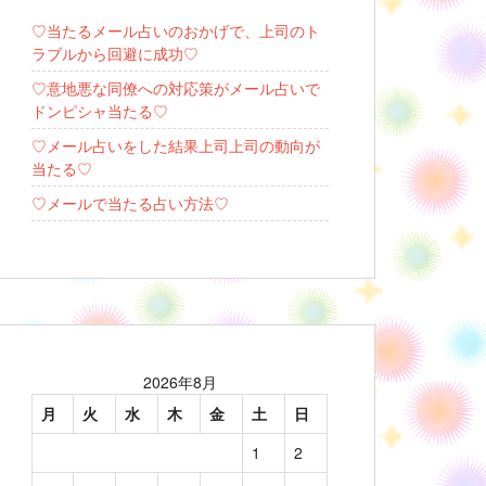
♡当たるメール占いのおかげで、上司のト
ラブルから回避に成功♡
♡意地悪な同僚への対応策がメール占いで
ドンピシャ当たる♡
♡メール占いをした結果上司上司の動向が
当たる♡
♡メールで当たる占い方法♡
2026年8月
月
火
水
木
金
土
日
1
2